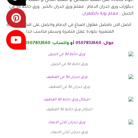
أجواء محددة مثل النمط الصناعي أو النمط النباتي أو النمط الغربي ,
ديكورات ورق جدران الدمام , معلم ورق جدران بالخبر , ورق حائط 3d في
الجبيل ,
معلم بوية بالظهران
.
اتصل الان بافضل مقاول اصباغ في الدمام واحصل على افضل خدماتة
المتميزة بجودة عمل متميزة وبسعر مناسب جدا .
جوال:
0507832660
أو
واتساب:
0507832660
ورق حائط 3d في الجبيل
ورق جدران 3d في القطيف
اشكال ورق حائط 3d القطيف
ورق جدران ثلاثي الابعاد