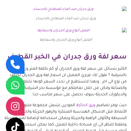
ورق جدران ضد الماء للمطابخ بالاحساء
أفضل أنواع ورق الجدران واسعارها
سعر لفة ورق جدران في الخبر القطيف
الكثير يتسائل عن سعر لفة ورق الجدران أو كم تكلفة المتر ورق الجدران
بالشرقية ؟ نقول لك عزيزي العميل ان اسعار لفة ورق الجدران تختلف
من نوع الى اخر , وبهذا لانستطيع ان نحدد السعر كونها تختلف بالخامات
والصناعة ولاكن من خلال تعاملكم مع مؤسسة بحر الشرقية للدهانات
والديكورات الحديثة سوف تحصل على سعر مناسب جدا .
حيث نوفر تصاميم
ورق الحائط
المودرن تشمل مجموعة متنوعة من
الأنماط مثل الاشكال الهندسية المبتكرة والزهور الجريئة والخطوط
البسيطة والألوان الزاهية والجريئة ويمكن استخدامه لإضافة لمسة حديثة
وملفتة للنظر الى اي مساحة داخلية للمنزل كما يمكن استخدامه لانشاء