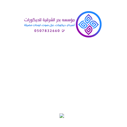
ال
الرئيسية
»
معرض أعمالنا‎
»
محل ديكور