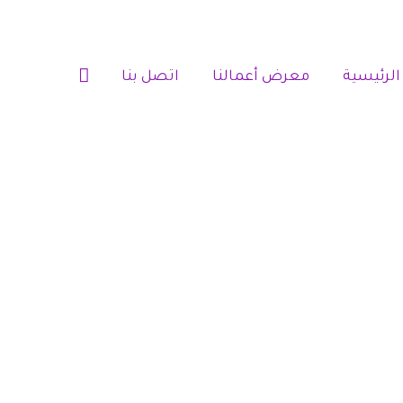
الرئيسية‎
معرض أعمالنا‎‎
اتصل بنا‎‎
محل ديكورات شبية الرخام الدمام جوال:0507832660 الواح بديل الرخام
م