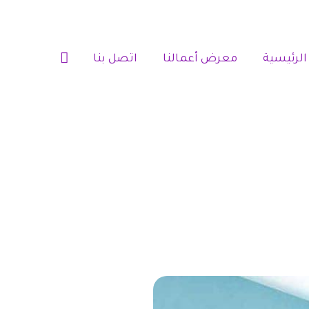
الرئيسية‎
معرض أعمالنا‎‎
اتصل بنا‎‎
ي الدمام جوال:0507832660 معلم بوية ممتاز بالشرقية –