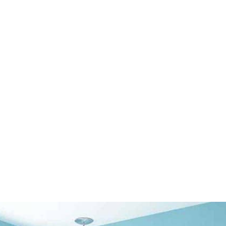
اسعار الدهانات ف
محل بويات في الدمام
عار الدهانات في الدمام جوال:0507832660 معلم بوية ممتاز بالشرقية – محل بويات في الدمام