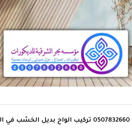
ديكورات بديل الخشب الدمام ت: 0507832660 تركيب ال