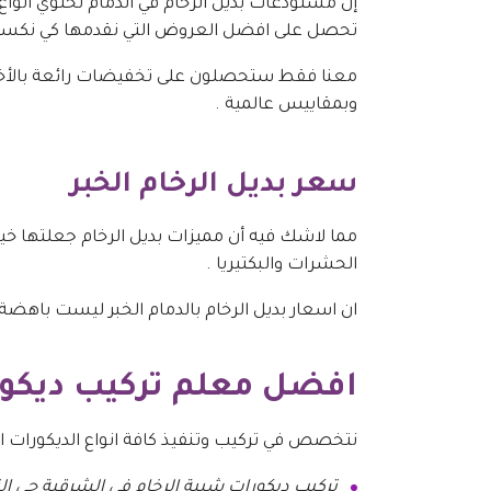
إن مستودعات بديل الرخام في الدمام تحتوي انواع
تحصل على افضل العروض التي نقدمها كي نكسب
معنا فقط ستحصلون على تخفيضات رائعة بالأخص للط
وبمقاييس عالمية .
سعر بديل الرخام الخبر
مما لاشك فيه أن مميزات بديل الرخام جعلتها خيا
الحشرات والبكتيريا .
ان اسعار بديل الرخام بالدمام الخبر ليست باهضة
افضل معلم تركيب ديكور
نتخصص في تركيب وتنفيذ كافة انواع الديكورات الح
تركيب ديكورات شبية الرخام في الشرقية حي ال