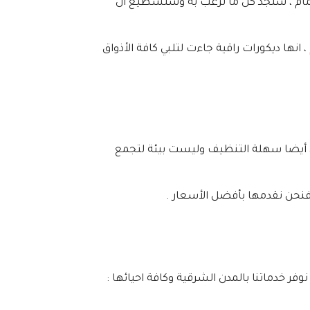
الدمام ، ستجد كل ما ترغب به وستسطيع ان
نها ديكورات راقية جاءت لتلبي كافة الأذواق
ب ، أيضا سهلة التنظيف وليست بيئة لتجمع
 فنحن نقدمها بأفضل الأسعار .
ر خدماتنا بالمدن الشرقية وكافة احيائها :