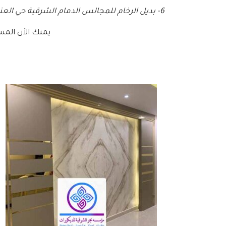
6- بديل الرخام للمجالس الدمام الشرقية حي العنود حي الحمراء حي العزيزية حي الصفا .
يمنك الأن المسا