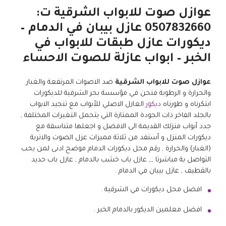
عوازل صوت للابواب الشرقية ت:
0507832660 عازل بيبان في الدمام –
ديكورات عازل طبقات للابواب في
الخبر – ابواب عازلة للصوت الاحساء
عوازل صوت للابواب الشرقية
ضد الاصوات المرتفعة والغبار
والحرارة و الرطوبة فنحن في مؤسسة بحر الشرقية للديكورات
ابتكرناه و طورناه
ديكور
العازل الاصلي للأبواب مع تنجيد الابواب
بالجلد الفاخر ذات الجودة الممتازة التي يتحمل التغيرات المختلفة ,
جدد أبواب منزلك القديمة الى الافضل و اجعلها متناسقة مع
ديكورات المنزل و أستفد من ثلاثة مميزات عزل الصوت والاتربة
(الغبار) والحرارة , رقم محل ديكورات الدمام موضح ادنى لمن يحب
التواصل بة مباشرتا ,,, عازل باب خشب بالدمام , عازل باب حديد
بالقطيف , عازل بيبان في الدمام .
افضل محل ديكورات في الشرقية .
افضل معلمين الديكور بالدمام الخبر .