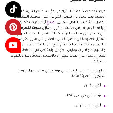
مرحبا بكم مجددا عملائنا الكرام في مؤسسة بحر الشرقية للديكورات
الحديثة حيث يسرنا بان نعرض لكم من خلال موقعنا المتخصص
باعمال التشطيب الداخلي للمنازل
اصباغ
أو ديكورات بمختلف
انواعها الجميلة ,, من ضمنها ديكورات
عازل صوت للغرف بالخبر
التي تعمل على معالجة الازعاجات الناتجة من المحيط الخارجي
للمنزل خصوصا في عصرنا الحالي , احصل على منزل اكثر هدوأ
والعيش براحة وذالك باستخدام الواح عزل الصوت للجدران
والشبابيك والابواب ومابين الطوابق والتخلص من الازعاجات بشكل
نهائي ,,, محل عزل صوت للجدران بالاحساء , قماش عازل للصوت
الشرقية .
انواع ديكورات عازل الصوت التي نوفرها في محل بحر الشرقية
للديكورات الحديثة منها:
ألواح الفلين .
نوافذ البي في سي PVC .
ألواح البوليسترين .