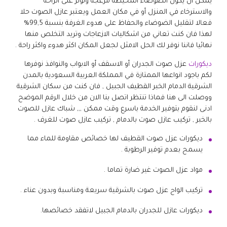
يمكن ان يكون الضوضاء المحيطة مزعجة وتؤثر على الراحة
والاسترخاء في المنزل أو في مكان العمل ويعتبر عازل الصوت حلا
فعالا لتقليل الضوضاء والحفاظ على هدوء الغرفة بنسبة 99,5%
لهذا فان كنت تعاني من اشكاليات الازعاجات وتريد التخلص منها
نهائيا فاننا نوفر لك الحل الامثل لجعل المكان اكثر هدوء واكثر راحة .
ديكورات
عزل صوت الجدران أو الاسقف أو الابواب والنوافذ نوفرها
لكم باجود انواعها الممتازة في المملكة العربية السعودية بالمدن
الشرقية الدمام الخبر القطيف الجبيل , فان كنت من سكان الشرقية
ووصلت الى هنا فماذا تنتظر اتصل بنا الان من خلال الرقم الموضح
ادنى لنقوم بتوفير الخدمة باسرع وقت ممكن ,,, شباك عازل للصوت
بالخبر , تركيب عازل صوت بالدمام , تركيب عازل صوت للغرف .
ديكورات عزل صوت القطيف لها خصائص مقاومة للماء مما
يسمح بعدم توفير الرطوبة .
مواد عزل الصوت غير ضارة تماما .
تركيب الواح عزل صوت بالشرقية سريعة ومناسبة وبدون عناء .
ديكورات عازل للجدران بالدمام الجبيل لاتفقد خصائصها.