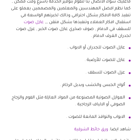
ماعليك سواء الاتصال بنا لنقوم بتوفير الخدمة باسرع وقت ممكن ,
كما نظم افضل المهندسين والمعلمين والمصممين يعملو على
تنفيذ كافة الافكار بشكل احترافي وذالك لخبرتهم الواسعة في
استقبال افكار العملاء وتنفيذها بشكل متقن ,,,
عازل صوت
للسقف في الدمام , صوف صخري عازل صوت الخبر , عزل صوت
لجدران الغرف الدمام .
عازل الصوت للجدران أو الابواب .
عازل للصوت للأرضية .
عزل الصوت للسقف .
ألواح الجبس والخشب وبديل الرخام .
العوازل الصوتية المصنوعة من المواد العازلة مثل الفوم والزجاج
الصوفي أو الالياف الزجاجية .
الابواب والنوافذ المانعة للصوت .
شاهد ايضا:
ورق حائط الشرقية