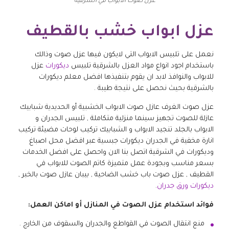
عزل صوت الابواب في الشرقية
عزل ابواب خشب بالقطيف
نعمل على تلبيس الابواب التي لايكون فيها عزل صوت وذالك
باستخدام اجود انواع مواد العزل بالشرقية تلبيس
ديكورات
عزل
للابواب والنوافذ لابد ان يقوم بتنفيذها افضل معلم ديكورات
بالشرقية بحيث نحصل على نتيجة طيبة .
عزل صوت الغرف عازل صوت الابواب الخشبية أو الحديدية شبابيك
عازلة للصوت تجهيز سينما منزلية متكاملة , تلبيس الجدران و
الابواب بالجلد تنجيد الابواب و الشبابيك تركيب لوحات مضيئة تركيب
انارة مخفية في الجدران ديكورات جبسية عبر افضل محل اصباغ
وديكورات في الشرقية اتصل بنا الان واحصل على افضل الخدمات
بسعر مناسب وبجودة عمل متميزة كاتم الصوت للابواب في
القطيف , عزل صوت باب خشب الضاحية , بيبان عازل صوت بالخبر ,
ديكورات ورق جدران
.
فوائد استخدام عزل الصوت في المنازل أو اماكن العمل:
منع انتقال الصوت في القواطع والجدران والسقوف من الخارج .