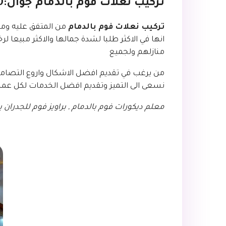
تركيب نعلات فوم بالدمام جوال:0507832660 براويز فوم جدران بالشرقية – عامل تركيب فوم بالدمام
تركيب نعلات فوم بالدمام
من المتفق عليه ومن 
انها في الاكثر طلبا لشدة جمالها والاكثر مبي
منازلهم ولجميع
من يرغب في تقديم افضل الاشكال واروع التصاميم
نسعى الى التميز وتقديم افضل الخدمات لكل عملائ
معلم ديكورات فوم بالدمام , براويز فوم للجدران ب