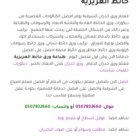
حائط العزيزية
معلم ورق جدران الشرقية يوفر افضل الكتالوجات العصرية من
ديكورات ورق الحائط العادية والثلاثية الابعاد والرسومات والطباعة
وغير ذالك من الاشكال الجميلة التي يبحث عنها الجميع , تركيب
ورق حائط بالدمام للمنازل والمحلات والشركات باستخدام اجود
وافضل نوعية للاوراق , تركيب ورق حائط شبابي ورق حائط رسومات
كرتونية ورق حائط مناظر ورق حائط فخمة احصل على افضل
خدماتنا الان وكن اول متصل اليوم ,
طباعة ورق حائط العزيزية
,
معلم ورق جدران الدمام ,
ورق جدران
ثلاثي الابعاد بالخبر ,
ديكورات
خلفيات شاشات
.
اتصل
الان بافضل معلم ديكورات في الدمام أو افضل معلم اصباغ
في الشرقية واحصل على افضل خدماتة المتميزة بجودة عمل
متميزة وبسعر مناسب جدا .
جوال:
0507832660
أو
واتساب:
0507832660
شاهد ايضا :
عوازل اسطح
أو
معلم بوية
شاهد ايضا :
مظلات وسواتر
أو
عزل صوت للجدران