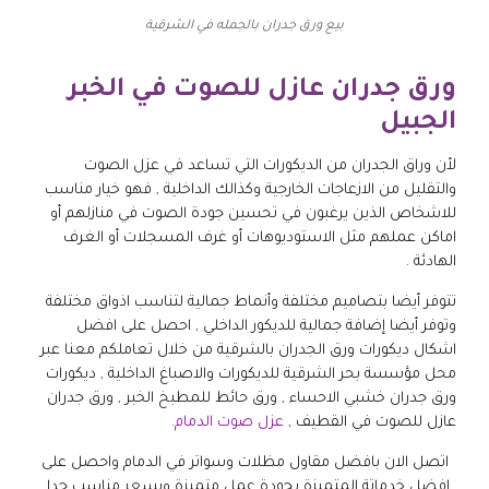
بيع ورق جدران بالجمله في الشرقية
ورق جدران عازل للصوت في الخبر
الجبيل
لأن وراق الجدران من الديكورات التي تساعد في عزل الصوت
والتقليل من الازعاجات الخارجية وكذالك الداخلية , فهو خيار مناسب
للاشخاص الذين يرغبون في تحسين جودة الصوت في منازلهم أو
اماكن عملهم مثل الاستوديوهات أو غرف المسجلات أو الغرف
الهادئة .
تتوفر أيضا بتصاميم مختلفة وأنماط جمالية لتناسب اذواق مختلفة
وتوفر أيضا إضافة جمالية للديكور الداخلي , احصل على افضل
اشكال ديكورات ورق الجدران بالشرقية من خلال تعاملكم معنا عبر
محل مؤسسة بحر الشرقية للديكورات والاصباغ الداخلية , ديكورات
ورق جدران خشبي الاحساء , ورق حائط للمطبخ الخبر , ورق جدران
عازل للصوت في القطيف ,
عزل صوت الدمام
.
اتصل الان بافضل مقاول مظلات وسواتر في الدمام واحصل على
افضل خدماتة المتميزة بجودة عمل متميزة وبسعر مناسب جدا .