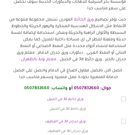
مؤسسة بحر الشرقية للدهانات والديكورات الحديثة سوف تحصل
على سعر مناسب جدا .
حيث نوفر تصاميم
ورق الحائط
المودرن تشمل مجموعة متنوعة من
الأنماط مثل الاشكال الهندسية المبتكرة والزهور الجريئة والخطوط
البسيطة والألوان الزاهية والجريئة ويمكن استخدامه لإضافة لمسة
حديثة وملفتة للنظر الى اي مساحة داخلية للمنزل كما يمكن
استخدامه لانشاء أجواء محددة مثل النمط الصناعي أو النمط
النباتي أو النمط الغربي , ديكورات ورق جدران الدمام , معلم ورق
جدران بالخبر , ورق حائط 3d في الجبيل ,
معلم بوية بالظهران
.
اتصل الان بافضل مقاول اصباغ في الدمام واحصل على افضل
خدماتة المتميزة بجودة عمل متميزة وبسعر مناسب جدا .
جوال:
0507832660
أو
واتساب:
0507832660
ورق حائط 3d في الجبيل
ورق جدران 3d في القطيف