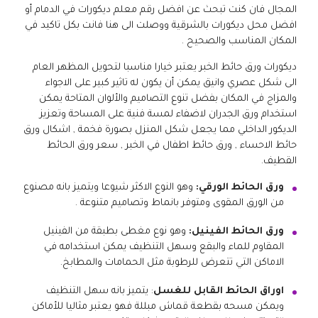
المجال فان كنت تبحث عن افضل رقم معلم ديكورات في الدمام أو
افضل محل ديكورات بالشرقية ووصلت الى هنا فانت بكل تاكيد في
المكان المناسب والصحيح .
ديكورات ورق حائط الخبر يعتبر خيارا مناسبا لتحويل المظهر العام
الى شكل عصري وانيق يمكن أن يكون له تاثير كبير على الاجواء
والمزاج في المكان بفضل تنوع التصاميم والألوان المتاحة يمكن
استخدام ورق الجدران لاضفاء لمسة فنية على المساحة وتعزيز
الديكور الداخلي مما يجعل شكل المنزل بصورة فخمة , اشكال ورق
حائط الاحساء , ورق حائط اطفال في الخبر , سعر ورق الحائط
القطيف.
ورق الحائط الورقي:
وهو النوع الاكثر شيوعا ويتميز بانه مصنوع
من الورق المقوى ومتوفر بانماط وتصاميم متنوعة .
ورق الحائط الفينيل:
وهو نوع مغطى بطبقة من الفينيل
المقاوم للماء والبقع وسهل التنظيف يمكن استخدامه في
الاماكن التي تتعرض للرطوبة مثل الحمامات والمطابخ.
اوراق الحائط القابل للغسل
: يتميز بانه سهل التنظيف
ويمكن مسحه بقطعة قماش مبللة فهو يعتبر مثاليا للأماكن