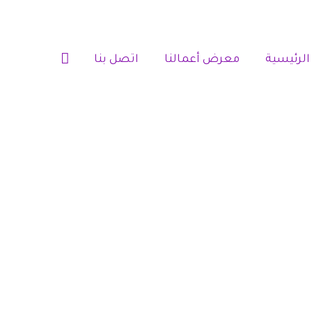
الرئيسية‎
معرض أعمالنا‎‎
اتصل بنا‎‎
كورات ورق حائط